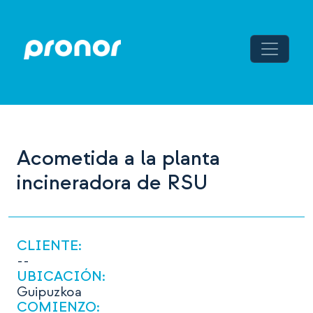
Navegación principal
Saltar al contenido
Acometida a la planta
incineradora de RSU
CLIENTE:
--
UBICACIÓN:
Guipuzkoa
COMIENZO: